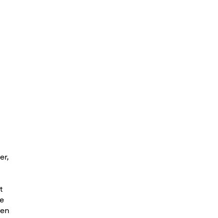
er,
t
le
 en