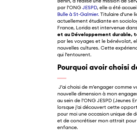
Bénin, a réalisé une mission de Se
par l’ONG
JESPD
, elle a été accu
Bulle à St-Galmier.
Titulaire d’une 
actuellement étudiante en sociologi
France, Lorida est intervenue dans
et au Développement durable, to
par les voyages et le bénévolat, el
nouvelles cultures. Cette expérien
qui l’entourent.
Pourquoi avoir choisi 
J’ai choisi de m’engager comme vo
nouvelle dimension à mon engageme
au sein de l’ONG JESPD (Jeunes Eng
lorsque j’ai découvert cette opportu
pour moi une occasion unique de dé
et de concrétiser mon attrait pour 
enfance.