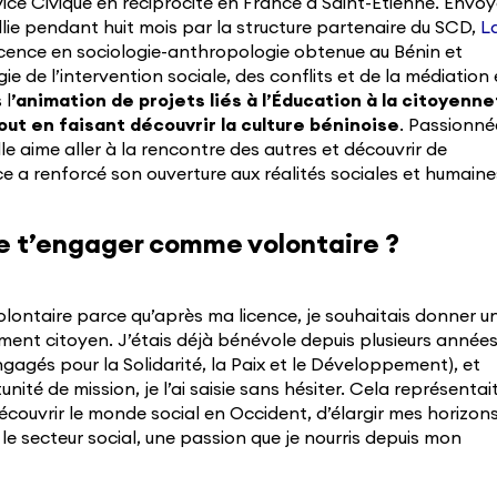
rvice Civique en réciprocité en France à Saint-Étienne. Envo
eillie pendant huit mois par la structure partenaire du SCD,
L
licence en sociologie-anthropologie obtenue au Bénin et
e de l’intervention sociale, des conflits et de la médiation
 l
’animation de projets liés à l’Éducation à la citoyenn
ut en faisant découvrir la culture béninoise
. Passionné
le aime aller à la rencontre des autres et découvrir de
ce a renforcé son ouverture aux réalités sociales et humaine
de t’engager comme volontaire ?
lontaire parce qu’après ma licence, je souhaitais donner u
nt citoyen. J’étais déjà bénévole depuis plusieurs année
agés pour la Solidarité, la Paix et le Développement), et
nité de mission, je l’ai saisie sans hésiter. Cela représentai
couvrir le monde social en Occident, d’élargir mes horizon
le secteur social, une passion que je nourris depuis mon