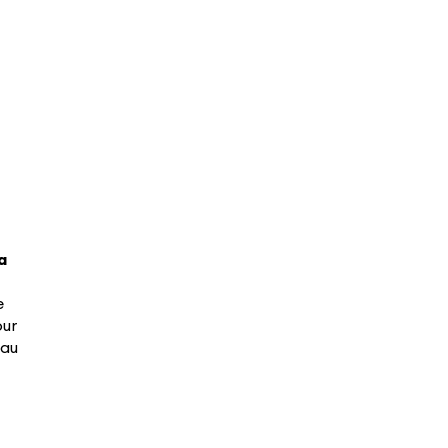
a
e
our
 au