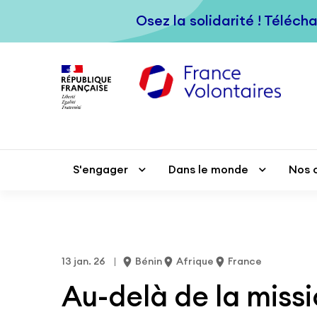
Passer au contenu principal
Osez la solidarité ! Téléch
Osez la solidarité ! Téléch
S'engager
S'engager
Dans le monde
Dans le monde
Nos 
Nos 
13 jan. 26
Bénin
Afrique
France
Au-delà de la missi