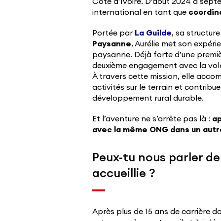
Côte d’Ivoire. D’août 2024 à septe
international en tant que
coordin
Portée par
La Guilde
, sa structur
Paysanne
, Aurélie met son expéri
paysanne. Déjà forte d’une premièr
deuxième engagement avec la volo
À travers cette mission, elle acco
activités sur le terrain et contri
développement rural durable.
Et l’aventure ne s’arrête pas là :
ap
avec la même ONG dans un autre
Peux-tu nous parler de
accueillie ?
Après plus de 15 ans de carrière d