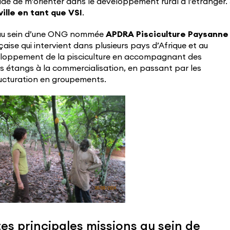
cidé de m’orienter dans le développement rural à l’étranger.
ille en tant que VSI
.
n au sein d’une ONG nommée
APDRA Pisciculture Paysanne
aise qui intervient dans plusieurs pays d’Afrique et au
eloppement de la pisciculture en accompagnant des
 étangs à la commercialisation, en passant par les
ructuration en groupements.
tes principales missions au sein de