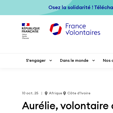
Passer au contenu principal
Osez la solidarité ! Téléch
Osez la solidarité ! Téléch
S'engager
S'engager
Dans le monde
Dans le monde
Nos 
Nos 
10 oct. 25
Afrique
Côte d’Ivoire
Aurélie, volontaire