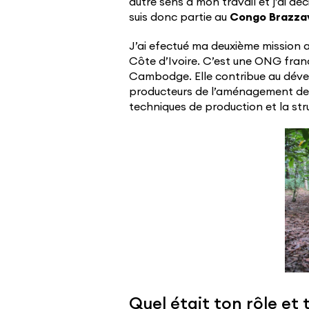
autre sens à mon travail et j’ai dé
suis donc partie au
Congo Brazzav
J’ai efectué ma deuxième missio
Côte d’Ivoire. C’est une ONG franç
Cambodge. Elle contribue au dév
producteurs de l’aménagement des
techniques de production et la st
Quel était ton rôle et 