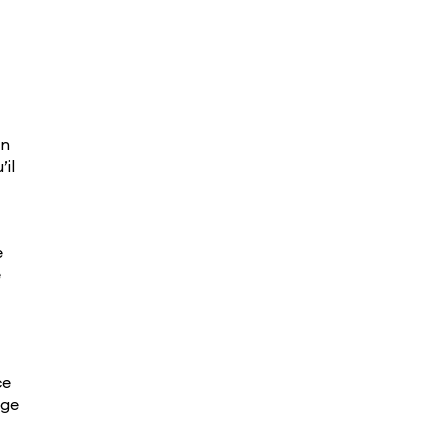
on
’il
e
e
ce
age