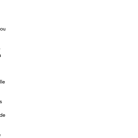
 ou
e
à
lle
s
ode
e