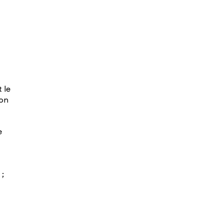
 le
ion
e
 ;