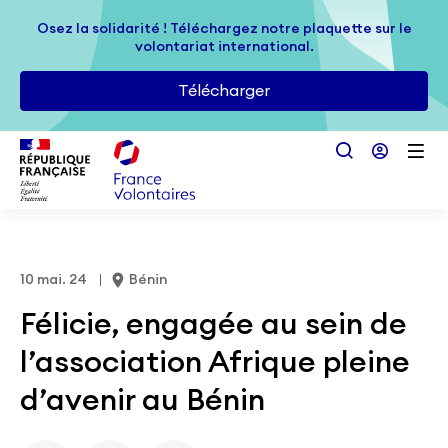
Passer au contenu principal
Osez la solidarité ! Téléchargez notre plaquette sur le
Osez la solidarité ! Téléchargez notre plaquette sur le
volontariat international.
volontariat international.
Télécharger
Télécharger
10 mai. 24
Bénin
Félicie, engagée au sein de
l’association Afrique pleine
d’avenir au Bénin