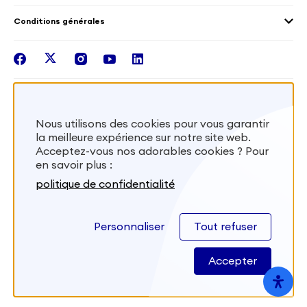
Outre-Mer
Notre plateforme
Conditions générales
Santé
Les missions de France Volontaires
Mentions légales
Nous rejoindre
facebook
twitter
instagram
youtube
linkedin
Intégrer nos équipes
Recevez la lettr'info de France Volontaires
Nous utilisons des cookies pour vous garantir
la meilleure expérience sur notre site web.
S'inscrire
Acceptez-vous nos adorables cookies ? Pour
en savoir plus :
Besoin d’aide? Visitez notre foire aux
politique de confidentialité
questions
Personnaliser
Tout refuser
FAQ
Accepter
Site développé par
Kernix