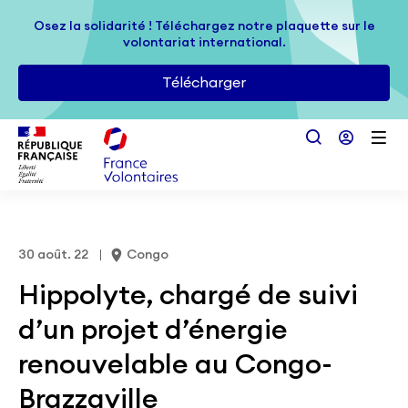
Passer au contenu principal
Osez la solidarité ! Téléchargez notre plaquette sur le
Osez la solidarité ! Téléchargez notre plaquette sur le
volontariat international.
volontariat international.
Télécharger
Télécharger
30 août. 22
Congo
Hippolyte, chargé de suivi
d’un projet d’énergie
renouvelable au Congo-
Brazzaville