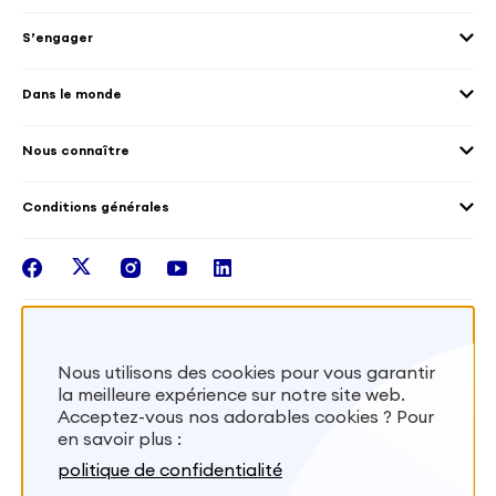
Envoyer des volontaires
Éducation et sport
S’engager
Accueillir des volontaires
Environnement
Les offres de mission
Droits humain et genre
Dans le monde
Les différents dispositifs de volontariat
Collectivités territoriales
Voir la carte
Témoignages de volontaires
Mobilités croisées
Nous connaître
Outre-Mer
Notre plateforme
Conditions générales
Santé
Les missions de France Volontaires
Mentions légales
Nous rejoindre
facebook
twitter
instagram
youtube
linkedin
Intégrer nos équipes
Recevez la lettr'info de France Volontaires
Nous utilisons des cookies pour vous garantir
la meilleure expérience sur notre site web.
S'inscrire
Acceptez-vous nos adorables cookies ? Pour
en savoir plus :
Besoin d’aide? Visitez notre foire aux
politique de confidentialité
questions