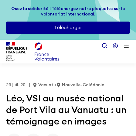
Passer au contenu principal
Osez la solidarité ! Téléchargez notre plaquette sur le
Osez la solidarité ! Téléchargez notre plaquette sur le
volontariat international.
volontariat international.
Télécharger
Télécharger
23 juil. 20
Vanuatu
Nouvelle-Calédonie
Léo, VSI au musée national
de Port Vila au Vanuatu : un
témoignage en images