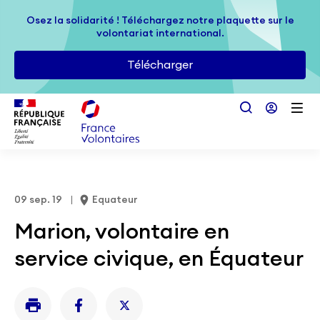
Passer au contenu principal
Osez la solidarité ! Téléchargez notre plaquette sur le
Osez la solidarité ! Téléchargez notre plaquette sur le
volontariat international.
volontariat international.
Télécharger
Télécharger
09 sep. 19
Equateur
Marion, volontaire en
service civique, en Équateur