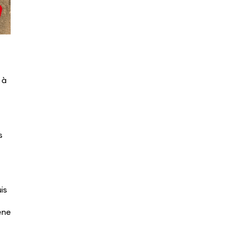
 à
s
is
ène