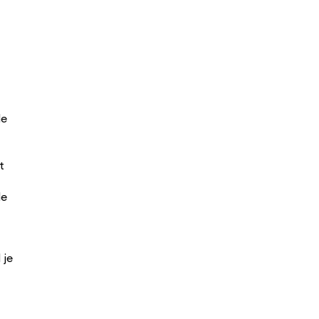
de
t
de
 je