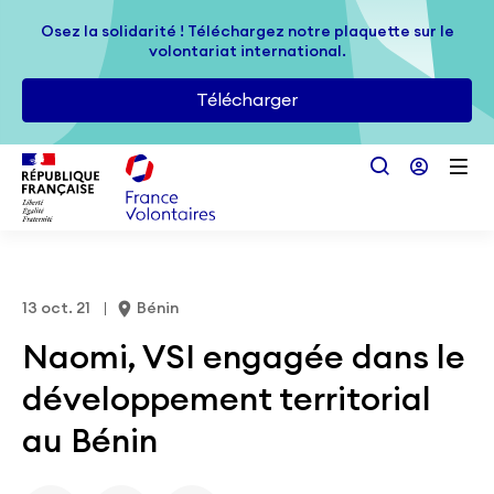
Passer au contenu principal
Osez la solidarité ! Téléchargez notre plaquette sur le
Osez la solidarité ! Téléchargez notre plaquette sur le
volontariat international.
volontariat international.
Télécharger
Télécharger
13 oct. 21
Bénin
Naomi, VSI engagée dans le
développement territorial
au Bénin