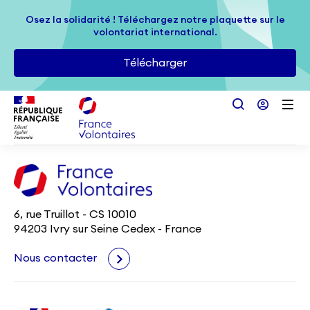
Passer au contenu principal
Osez la solidarité ! Téléchargez notre plaquette sur le
Osez la solidarité ! Téléchargez notre plaquette sur le
volontariat international.
volontariat international.
Télécharger
Télécharger
6, rue Truillot - CS 10010
94203 Ivry sur Seine Cedex - France
Nous contacter