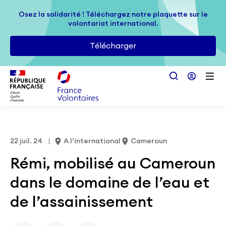
Passer au contenu principal
Osez la solidarité ! Téléchargez notre plaquette sur le
Osez la solidarité ! Téléchargez notre plaquette sur le
volontariat international.
volontariat international.
Télécharger
Télécharger
22 juil. 24
A l’international
Cameroun
Rémi, mobilisé au Cameroun
dans le domaine de l’eau et
de l’assainissement