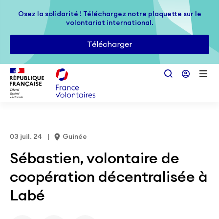
Passer au contenu principal
Osez la solidarité ! Téléchargez notre plaquette sur le
Osez la solidarité ! Téléchargez notre plaquette sur le
volontariat international.
volontariat international.
Télécharger
Télécharger
03 juil. 24
Guinée
Sébastien, volontaire de
coopération décentralisée à
Labé