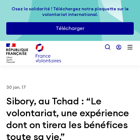
Passer au contenu principal
Osez la solidarité ! Téléchargez notre plaquette sur le
Osez la solidarité ! Téléchargez notre plaquette sur le
volontariat international.
volontariat international.
Télécharger
Télécharger
30 jan. 17
Sibory, au Tchad : “Le
volontariat, une expérience
dont on tirera les bénéfices
toute sa vie.”