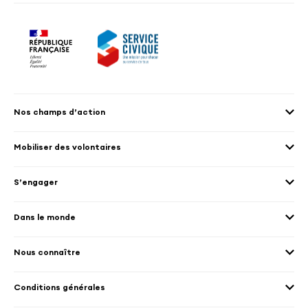
Nos champs d’action
Agenda 2030
Mobiliser des volontaires
Culture et patrimoine
Envoyer des volontaires
Éducation et sport
S’engager
Accueillir des volontaires
Environnement
Les offres de mission
Droits humain et genre
Dans le monde
Les différents dispositifs de volontariat
Collectivités territoriales
Voir la carte
Témoignages de volontaires
Mobilités croisées
Nous connaître
Outre-Mer
Notre plateforme
Conditions générales
Santé
Les missions de France Volontaires
Mentions légales