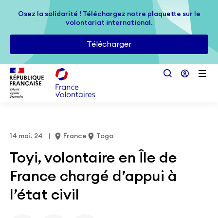
Passer au contenu principal
Osez la solidarité ! Téléchargez notre plaquette sur le
Osez la solidarité ! Téléchargez notre plaquette sur le
volontariat international.
volontariat international.
Télécharger
Télécharger
14 mai. 24
France
Togo
Toyi, volontaire en Île de
France chargé d’appui à
l’état civil