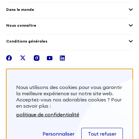
Les offres de mission
Droits humain et genre
Dans le monde
Les différents dispositifs de volontariat
Collectivités territoriales
Voir la carte
Témoignages de volontaires
Mobilités croisées
Nous connaître
Outre-Mer
Notre plateforme
Conditions générales
Santé
Les missions de France Volontaires
Mentions légales
Nous rejoindre
facebook
twitter
instagram
youtube
linkedin
Intégrer nos équipes
Recevez la lettr'info de France Volontaires
Nous utilisons des cookies pour vous garantir
la meilleure expérience sur notre site web.
S'inscrire
Acceptez-vous nos adorables cookies ? Pour
en savoir plus :
Besoin d’aide? Visitez notre foire aux
politique de confidentialité
questions
Personnaliser
Tout refuser