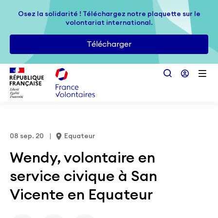
Passer au contenu principal
Osez la solidarité ! Téléchargez notre plaquette sur le
Osez la solidarité ! Téléchargez notre plaquette sur le
volontariat international.
volontariat international.
Télécharger
Télécharger
08 sep. 20
Equateur
Wendy, volontaire en
service civique à San
Vicente en Equateur