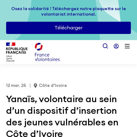
Passer au contenu principal
Osez la solidarité ! Téléchargez notre plaquette sur le
Osez la solidarité ! Téléchargez notre plaquette sur le
volontariat international.
volontariat international.
Télécharger
Télécharger
12 mar. 25
Côte d’Ivoire
Yanaïs, volontaire au sein
d’un dispositif d’insertion
des jeunes vulnérables en
Côte d’Ivoire