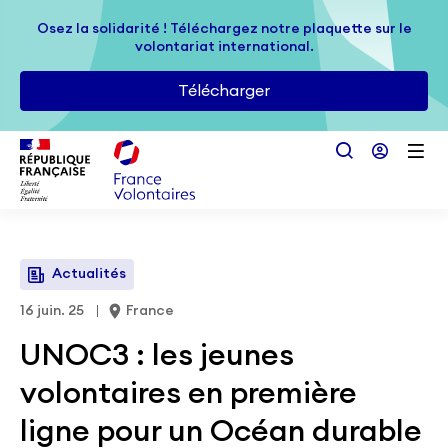
Passer au contenu principal
Osez la solidarité ! Téléchargez notre plaquette sur le
Osez la solidarité ! Téléchargez notre plaquette sur le
volontariat international.
volontariat international.
Télécharger
Télécharger
Actualités
16 juin. 25
France
UNOC3 : les jeunes
volontaires en première
ligne pour un Océan durable