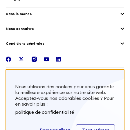
Accueillir des volontaires
Environnement
Les offres de mission
Droits humain et genre
Dans le monde
Les différents dispositifs de volontariat
Collectivités territoriales
Voir la carte
Témoignages de volontaires
Mobilités croisées
Nous connaître
Outre-Mer
Notre plateforme
Conditions générales
Santé
Les missions de France Volontaires
Mentions légales
Nous rejoindre
facebook
twitter
instagram
youtube
linkedin
Intégrer nos équipes
Recevez la lettr'info de France Volontaires
Nous utilisons des cookies pour vous garantir
la meilleure expérience sur notre site web.
S'inscrire
Acceptez-vous nos adorables cookies ? Pour
en savoir plus :
Besoin d’aide? Visitez notre foire aux
politique de confidentialité
questions