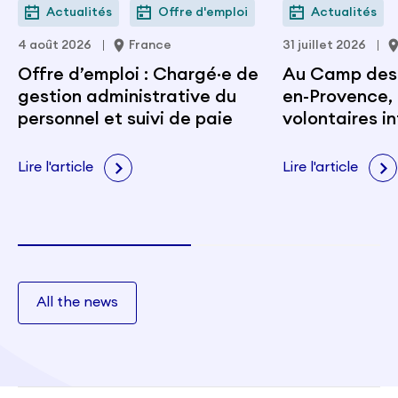
Actualités
Offre d'emploi
Actualités
4 août 2026
France
31 juillet 2026
Offre d’emploi : Chargé·e de
Au Camp des M
gestion administrative du
en-Provence, 
personnel et suivi de paie
volontaires i
portent les v
citoyenneté e
Lire l'article
Lire l'article
All the news