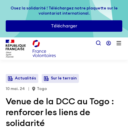
Passer au contenu principal
Osez la solidarité ! Téléchargez notre plaquette sur le
Osez la solidarité ! Téléchargez notre plaquette sur le
volontariat international.
volontariat international.
Télécharger
Télécharger
Actualités
Sur le terrain
10 mai. 24
Togo
Venue de la DCC au Togo :
renforcer les liens de
solidarité