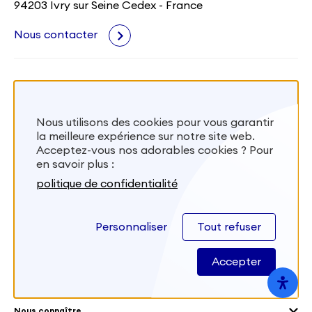
94203 Ivry sur Seine Cedex - France
Nous contacter
Nous utilisons des cookies pour vous garantir
la meilleure expérience sur notre site web.
Acceptez-vous nos adorables cookies ? Pour
en savoir plus :
Nos champs d’action
politique de confidentialité
Agenda 2030
Mobiliser des volontaires
Culture et patrimoine
Envoyer des volontaires
Personnaliser
Tout refuser
Éducation et sport
S’engager
Accueillir des volontaires
Environnement
Les offres de mission
Accepter
Droits humain et genre
Dans le monde
Les différents dispositifs de volontariat
Collectivités territoriales
Voir la carte
Témoignages de volontaires
Mobilités croisées
Nous connaître