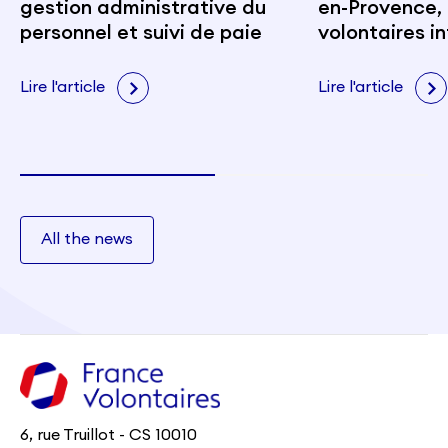
gestion administrative du
en-Provence, 
personnel et suivi de paie
volontaires i
portent les v
citoyenneté e
Lire l'article
Lire l'article
All the news
6, rue Truillot - CS 10010