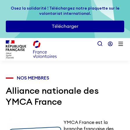
Passer au contenu principal
Osez la solidarité ! Téléchargez notre plaquette sur le
Osez la solidarité ! Téléchargez notre plaquette sur le
volontariat international.
volontariat international.
Télécharger
Télécharger
NOS MEMBRES
Alliance nationale des
YMCA France
YMCA France est la
branche française des