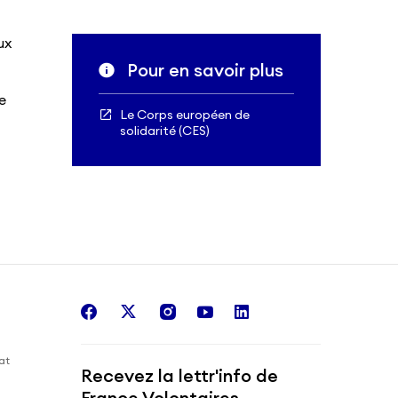
ux
Pour en savoir plus
e
Le Corps européen de
solidarité (CES)
facebook
twitter
instagram
youtube
linkedin
iat
Recevez la lettr'info de