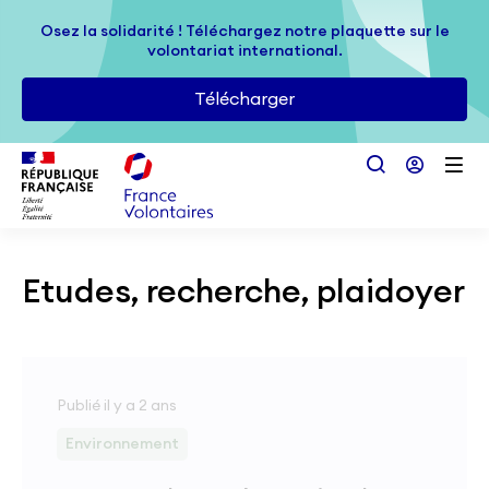
Passer au contenu principal
Osez la solidarité ! Téléchargez notre plaquette sur le
Osez la solidarité ! Téléchargez notre plaquette sur le
volontariat international.
volontariat international.
Télécharger
Télécharger
Etudes, recherche, plaidoyer
Publié il y a 2 ans
Environnement