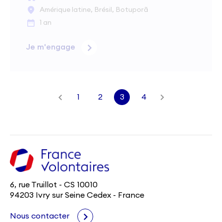
Amérique latine, Brésil, Botuporã
1 an
Je m'engage
1
2
3
4
6, rue Truillot - CS 10010
94203 Ivry sur Seine Cedex - France
Nous contacter