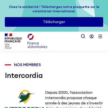
Passer au contenu principal
Osez la solidarité ! Téléchargez notre plaquette sur le
Osez la solidarité ! Téléchargez notre plaquette sur le
volontariat international.
volontariat international.
Télécharger
Télécharger
NOS MEMBRES
Intercordia
Depuis 2000, l’association
Intercordia propose chaque
année à des jeunes de s’investir