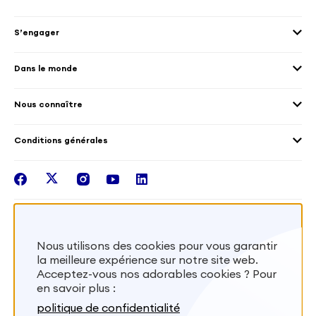
Culture et patrimoine
Envoyer des volontaires
Éducation et sport
S’engager
Accueillir des volontaires
Environnement
Les offres de mission
Droits humain et genre
Dans le monde
Les différents dispositifs de volontariat
Collectivités territoriales
Voir la carte
Témoignages de volontaires
Mobilités croisées
Nous connaître
Outre-Mer
Notre plateforme
Conditions générales
Santé
Les missions de France Volontaires
Mentions légales
Nous rejoindre
facebook
twitter
instagram
youtube
linkedin
Intégrer nos équipes
Recevez la lettr'info de France Volontaires
Nous utilisons des cookies pour vous garantir
la meilleure expérience sur notre site web.
S'inscrire
Acceptez-vous nos adorables cookies ? Pour
en savoir plus :
Besoin d’aide? Visitez notre foire aux
politique de confidentialité