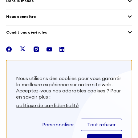
Dans le monde
Les différents dispositifs de volontariat
Collectivités territoriales
Voir la carte
Témoignages de volontaires
Mobilités croisées
Nous connaître
Outre-Mer
Notre plateforme
Conditions générales
Santé
Les missions de France Volontaires
Mentions légales
Nous rejoindre
facebook
twitter
instagram
youtube
linkedin
Intégrer nos équipes
Recevez la lettr'info de France Volontaires
Nous utilisons des cookies pour vous garantir
la meilleure expérience sur notre site web.
S'inscrire
Acceptez-vous nos adorables cookies ? Pour
en savoir plus :
Besoin d’aide? Visitez notre foire aux
politique de confidentialité
questions
Personnaliser
Tout refuser
FAQ