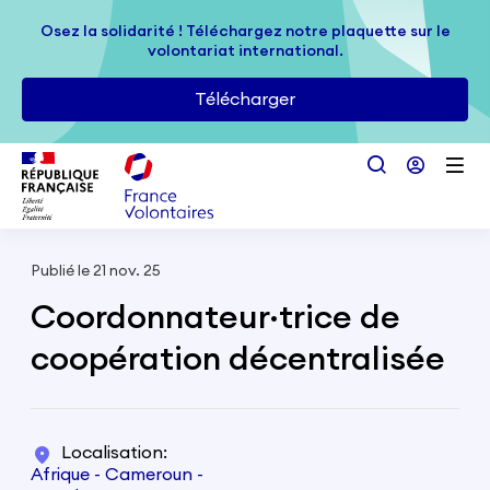
Passer au contenu principal
Osez la solidarité ! Téléchargez notre plaquette sur le
Osez la solidarité ! Téléchargez notre plaquette sur le
volontariat international.
volontariat international.
Télécharger
Télécharger
Publié le 21 nov. 25
Coordonnateur·trice de
coopération décentralisée
Localisation
Afrique - Cameroun -