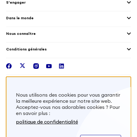
S’engager
Accueillir des volontaires
Environnement
Les offres de mission
Droits humain et genre
Dans le monde
Les différents dispositifs de volontariat
Collectivités territoriales
Voir la carte
Témoignages de volontaires
Mobilités croisées
Nous connaître
Outre-Mer
Notre plateforme
Conditions générales
Santé
Les missions de France Volontaires
Mentions légales
Nous rejoindre
facebook
twitter
instagram
youtube
linkedin
Intégrer nos équipes
Recevez la lettr'info de France Volontaires
Nous utilisons des cookies pour vous garantir
la meilleure expérience sur notre site web.
S'inscrire
Acceptez-vous nos adorables cookies ? Pour
en savoir plus :
Besoin d’aide? Visitez notre foire aux
politique de confidentialité
questions