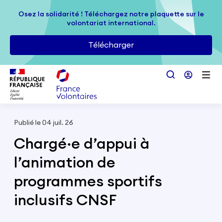
Passer au contenu principal
Osez la solidarité ! Téléchargez notre plaquette sur le
Osez la solidarité ! Téléchargez notre plaquette sur le
volontariat international.
volontariat international.
Télécharger
Télécharger
Publié le 04 juil. 26
Chargé·e d’appui à
l’animation de
programmes sportifs
inclusifs CNSF