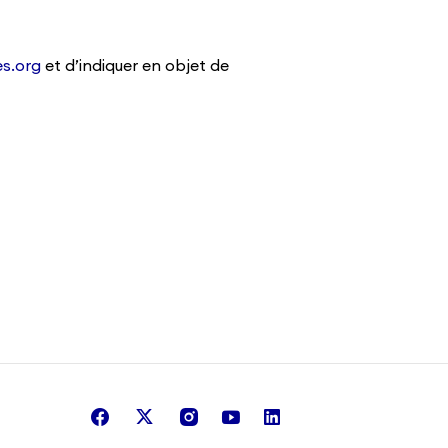
es.org
et d’indiquer en objet de
facebook
twitter
instagram
youtube
linkedin