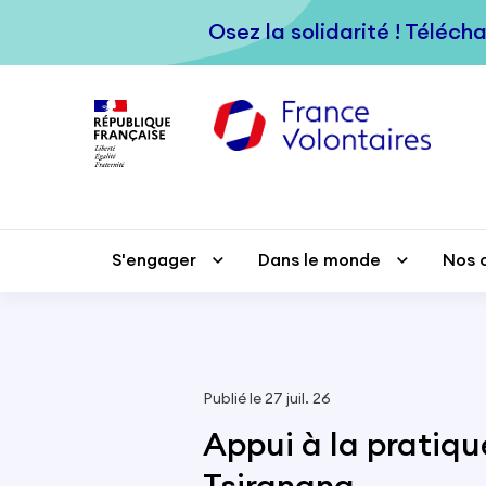
Passer au contenu principal
Osez la solidarité ! Téléch
Osez la solidarité ! Téléch
S'engager
S'engager
Dans le monde
Dans le monde
Nos 
Nos 
Publié le 27 juil. 26
Appui à la pratiqu