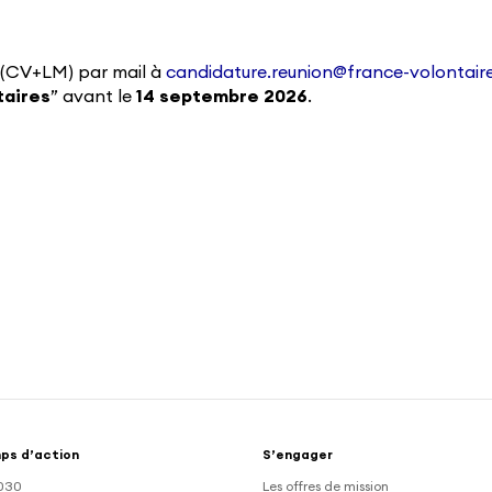
 (CV+LM) par mail à
candidature.reunion@france-volontair
taires
” avant le
14 septembre 2026
.
ps d’action
S’engager
030
Les offres de mission