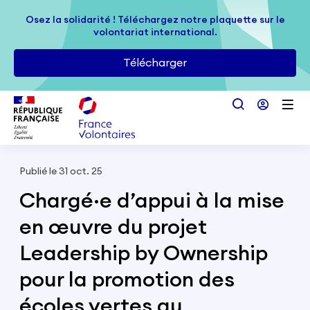
Passer au contenu principal
Osez la solidarité ! Téléchargez notre plaquette sur le
Osez la solidarité ! Téléchargez notre plaquette sur le
volontariat international.
volontariat international.
Télécharger
Télécharger
Publié le 31 oct. 25
Chargé·e d’appui à la mise
en œuvre du projet
Leadership by Ownership
pour la promotion des
écoles vertes au