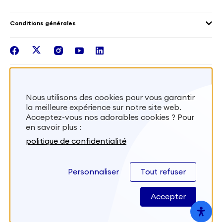
Outre-Mer
Notre plateforme
Conditions générales
Santé
Les missions de France Volontaires
Mentions légales
Nous rejoindre
facebook
twitter
instagram
youtube
linkedin
Intégrer nos équipes
Recevez la lettr'info de France Volontaires
Nous utilisons des cookies pour vous garantir
la meilleure expérience sur notre site web.
S'inscrire
Acceptez-vous nos adorables cookies ? Pour
en savoir plus :
Besoin d’aide? Visitez notre foire aux
politique de confidentialité
questions
Personnaliser
Tout refuser
FAQ
Accepter
Site développé par
Kernix