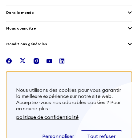
Environnement
Les offres de mission
Droits humain et genre
Dans le monde
Les différents dispositifs de volontariat
Collectivités territoriales
Voir la carte
Témoignages de volontaires
Mobilités croisées
Nous connaître
Outre-Mer
Notre plateforme
Conditions générales
Santé
Les missions de France Volontaires
Mentions légales
Nous rejoindre
facebook
twitter
instagram
youtube
linkedin
Intégrer nos équipes
Recevez la lettr'info de France Volontaires
Nous utilisons des cookies pour vous garantir
la meilleure expérience sur notre site web.
S'inscrire
Acceptez-vous nos adorables cookies ? Pour
en savoir plus :
Besoin d’aide? Visitez notre foire aux
politique de confidentialité
questions
Personnaliser
Tout refuser