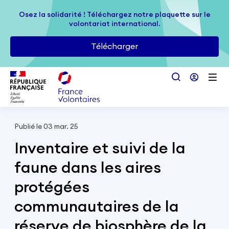
Passer au contenu principal
Osez la solidarité ! Téléchargez notre plaquette sur le
Osez la solidarité ! Téléchargez notre plaquette sur le
volontariat international.
volontariat international.
Télécharger
Télécharger
Publié le 03 mar. 25
Inventaire et suivi de la
faune dans les aires
protégées
communautaires de la
réserve de biosphère de la