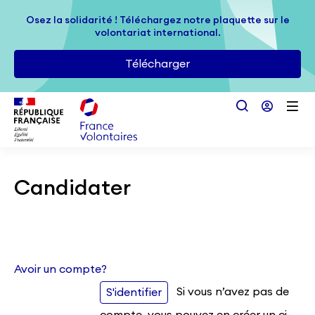
Passer au contenu principal
Osez la solidarité ! Téléchargez notre plaquette sur le
Osez la solidarité ! Téléchargez notre plaquette sur le
volontariat international.
volontariat international.
Télécharger
Télécharger
Candidater
Avoir un compte?
Si vous n’avez pas de
S'identifier