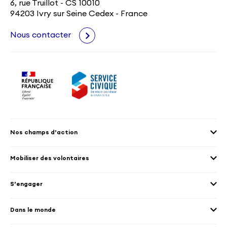
6, rue Truillot - CS 10010
94203 Ivry sur Seine Cedex - France
Nous contacter
Nos champs d’action
Agenda 2030
Mobiliser des volontaires
Culture et patrimoine
Envoyer des volontaires
Éducation et sport
S’engager
Accueillir des volontaires
Environnement
Les offres de mission
Droits humain et genre
Dans le monde
Les différents dispositifs de volontariat
Collectivités territoriales
Voir la carte