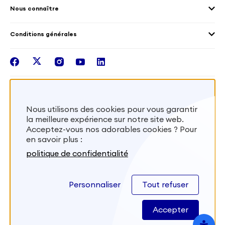
Témoignages de volontaires
Mobilités croisées
Nous connaître
Outre-Mer
Notre plateforme
Conditions générales
Santé
Les missions de France Volontaires
Mentions légales
Nous rejoindre
facebook
twitter
instagram
youtube
linkedin
Intégrer nos équipes
Recevez la lettr'info de France Volontaires
Nous utilisons des cookies pour vous garantir
la meilleure expérience sur notre site web.
S'inscrire
Acceptez-vous nos adorables cookies ? Pour
en savoir plus :
Besoin d’aide? Visitez notre foire aux
politique de confidentialité
questions
Personnaliser
Tout refuser
FAQ
Accepter
Site développé par
Kernix