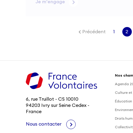
Je m'engage
Précédent
1
2
Nos cham
Agenda 2
Culture et
6, rue Truillot - CS 10010
Éducation 
94203 Ivry sur Seine Cedex -
Environne
France
Droits hum
Nous contacter
Collectivit