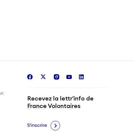
facebook
twitter
instagram
youtube
linkedin
iat
Recevez la lettr'info de
France Volontaires
S'inscrire