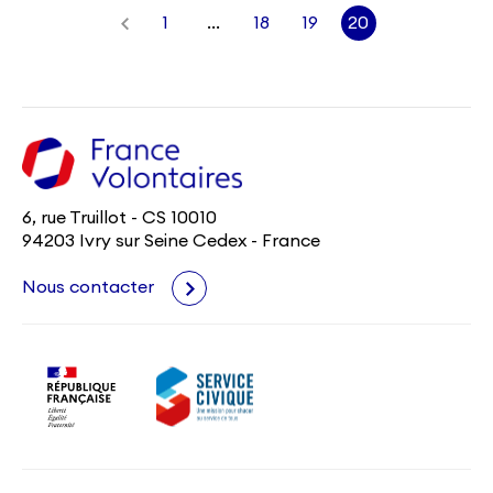
1
…
18
19
20
6, rue Truillot - CS 10010
94203 Ivry sur Seine Cedex - France
Nous contacter