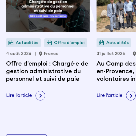
Actualités
Offre d'emploi
Actualités
4 août 2026
France
31 juillet 2026
Offre d’emploi : Chargé·e de
Au Camp des M
gestion administrative du
en-Provence, 
personnel et suivi de paie
volontaires i
portent les v
citoyenneté e
Lire l'article
Lire l'article