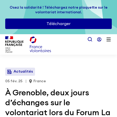
Passer au contenu principal
Osez la solidarité ! Téléchargez notre plaquette sur le
Osez la solidarité ! Téléchargez notre plaquette sur le
volontariat international.
volontariat international.
Télécharger
Télécharger
Actualités
05 fév. 25
France
À Grenoble, deux jours
d’échanges sur le
volontariat lors du Forum La