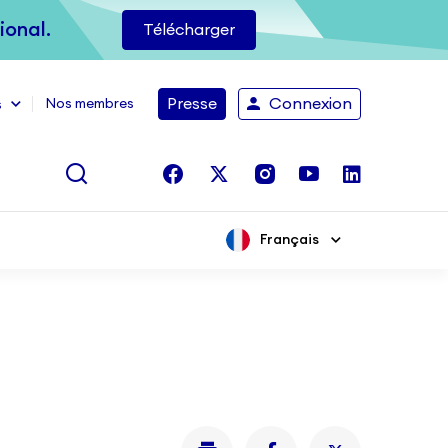
ional.
ional.
Télécharger
Télécharger
Presse
Presse
Connexion
Connexion
Nos membres
Nos membres
s
s
facebook
facebook
twitter
twitter
instagram
instagram
youtube
youtube
linkedin
linkedin
Rechercher
Rechercher
Français
Français