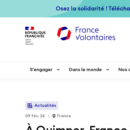
Passer au contenu principal
Osez la solidarité ! Téléch
Osez la solidarité ! Téléch
S'engager
S'engager
Dans le monde
Dans le monde
Nos 
Nos 
Actualités
09 fév. 26
France