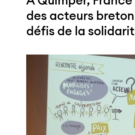
À Quimper, France 
des acteurs breto
défis de la solidari