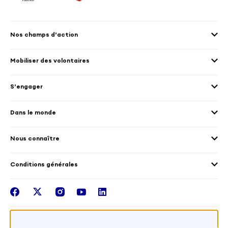
Nos champs d’action
Agenda 2030
Mobiliser des volontaires
Culture et patrimoine
Envoyer des volontaires
Éducation et sport
S’engager
Accueillir des volontaires
Environnement
Les offres de mission
Droits humain et genre
Dans le monde
Les différents dispositifs de volontariat
Collectivités territoriales
Voir la carte
Témoignages de volontaires
Mobilités croisées
Nous connaître
Outre-Mer
Notre plateforme
Conditions générales
Santé
Les missions de France Volontaires
Mentions légales
Nous rejoindre
facebook
twitter
instagram
youtube
linkedin
Intégrer nos équipes
Recevez la lettr'info de France Volontaires