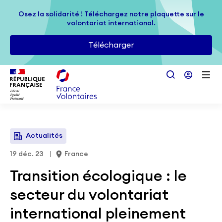
Passer au contenu principal
Osez la solidarité ! Téléchargez notre plaquette sur le
Osez la solidarité ! Téléchargez notre plaquette sur le
volontariat international.
volontariat international.
Télécharger
Télécharger
Actualités
19 déc. 23
France
Transition écologique : le
secteur du volontariat
international pleinement