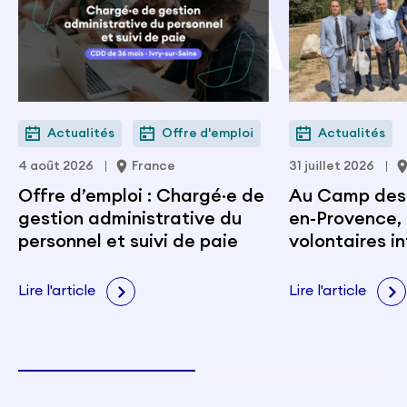
Actualités
Offre d'emploi
Actualités
4 août 2026
France
31 juillet 2026
Offre d’emploi : Chargé·e de
Au Camp des M
gestion administrative du
en-Provence, 
personnel et suivi de paie
volontaires i
portent les v
citoyenneté e
Lire l'article
Lire l'article