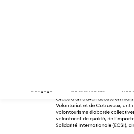
Après avoir constaté certaines dér
composent sa circonscription, la
volontariat international pour part
et moyens de l’améliorer. Rapidem
d’une évolution législative, la dépu
préparation et la rédaction ont ét
Volontaires.
Ainsi, France Volontaires a mis en
d’organisations membres et pa
propositions concrètes pour s’assu
du volontariat international respo
volontourisme au niveau français.
Grâce à un travail débuté en mars
Volontariat et de Cotravaux, ont 
volontourisme élaborée collectivem
volontariat de qualité, de l’impor
Solidarité Internationale (ECSI), ai