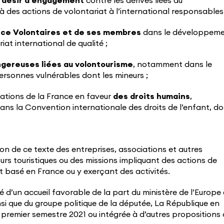
n désir d’engagement
contre les dérives liées au
 à des actions de volontariat à l’international responsables 
ance Volontaires et de ses membres
dans le développem
iat international de qualité ;
ngereuses liées au volontourisme
, notamment dans le
ersonnes vulnérables dont les mineurs ;
ations de la France en faveur
des droits humains
,
ans la Convention internationale des droits de l’enfant, d
n de ce texte des entreprises, associations et autres
rs touristiques ou des missions impliquant des actions de
st basé en France ou y exerçant des activités.
ié d’un accueil favorable de la part du ministère de l’Europe 
si que du groupe politique de la députée, La République en
 premier semestre 2021 ou intégrée à d’autres propositions 