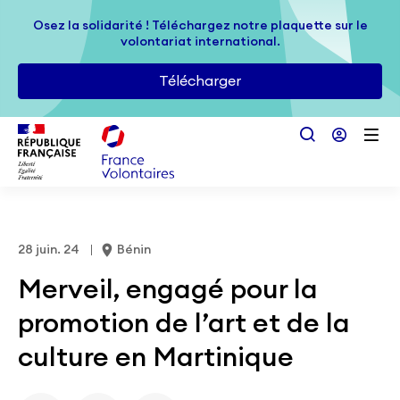
Passer au contenu principal
Osez la solidarité ! Téléchargez notre plaquette sur le
Osez la solidarité ! Téléchargez notre plaquette sur le
volontariat international.
volontariat international.
Télécharger
Télécharger
28 juin. 24
Bénin
Merveil, engagé pour la
promotion de l’art et de la
culture en Martinique