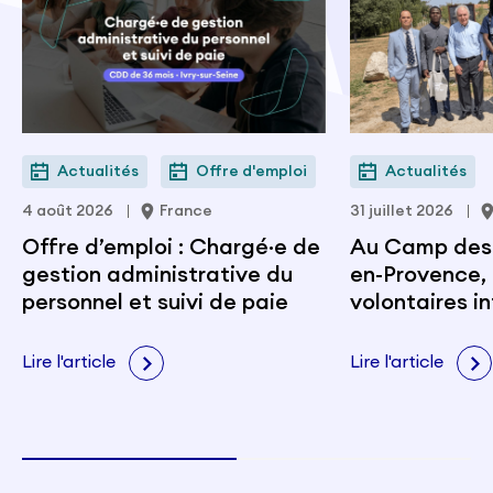
Actualités
Offre d'emploi
Actualités
4 août 2026
France
31 juillet 2026
Offre d’emploi : Chargé·e de
Au Camp des M
gestion administrative du
en-Provence, 
personnel et suivi de paie
volontaires i
portent les v
citoyenneté e
Lire l'article
Lire l'article