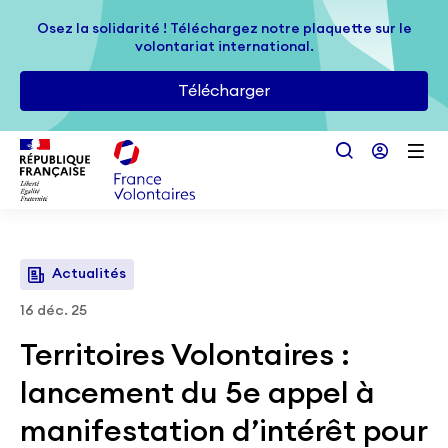
Passer au contenu principal
Osez la solidarité ! Téléchargez notre plaquette sur le
Osez la solidarité ! Téléchargez notre plaquette sur le
volontariat international.
volontariat international.
Télécharger
Télécharger
Actualités
16 déc. 25
Territoires Volontaires :
lancement du 5e appel à
manifestation d’intérêt pour