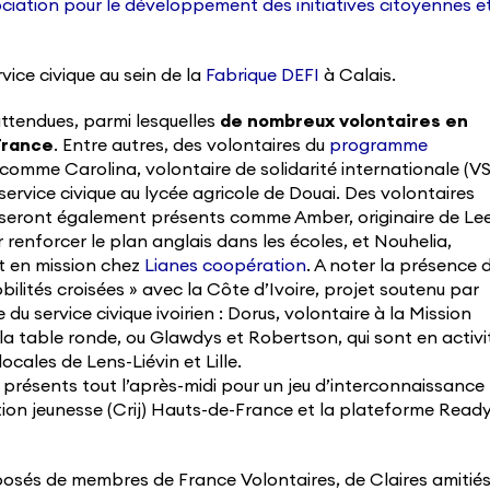
ociation pour le développement des initiatives citoyennes e
rvice civique au sein de la
Fabrique DEFI
à Calais.
ttendues, parmi lesquelles
de nombreux volontaires en
France
. Entre autres, des volontaires du
programme
comme Carolina, volontaire de solidarité internationale (VS
 service civique au lycée agricole de Douai. Des volontaires
ille seront également présents comme Amber, originaire de Le
renforcer le plan anglais dans les écoles, et Nouhelia,
st en mission chez
Lianes coopération
. A noter la présence 
ilités croisées » avec la Côte d’Ivoire, projet soutenu par
u service civique ivoirien : Dorus, volontaire à la Mission
 la table ronde, ou Glawdys et Robertson, qui sont en activi
cales de Lens-Liévin et Lille.
présents tout l’après-midi pour un jeu d’interconnaissance
tion jeunesse (Crij) Hauts-de-France et la plateforme Read
osés de membres de France Volontaires, de Claires amitié