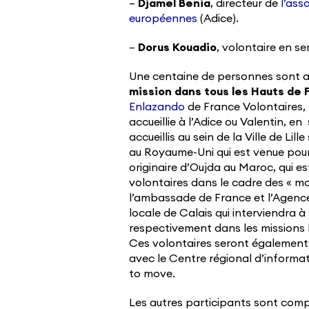
–
Djamel Benia
, directeur de
l’ass
européennes
(Adice).
–
Dorus Kouadio
, volontaire en se
Une centaine de personnes sont a
mission dans tous les Hauts de 
Enlazando
de France Volontaires, 
accueillie à l’Adice ou Valentin, en
accueillis au sein de la Ville de L
au Royaume-Uni qui est venue pour 
originaire d’Oujda au Maroc, qui e
volontaires dans le cadre des « mob
l’ambassade de France et l’Agence d
locale de Calais qui interviendra à
respectivement dans les missions lo
Ces volontaires seront également 
avec le Centre régional d’informa
to move.
Les autres participants sont comp