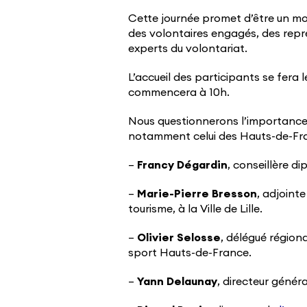
Cette journée promet d’être un mo
des volontaires engagés, des représ
experts du volontariat.
L’accueil des participants se fera 
commencera à 10h.
Nous questionnerons l’importance 
notamment celui des Hauts-de-Fra
–
Francy Dégardin
, conseillère d
–
Marie-Pierre Bresson
, adjointe
tourisme, à la Ville de Lille.
–
Olivier Selosse
, délégué région
sport Hauts-de-France.
–
Yann Delaunay
, directeur génér