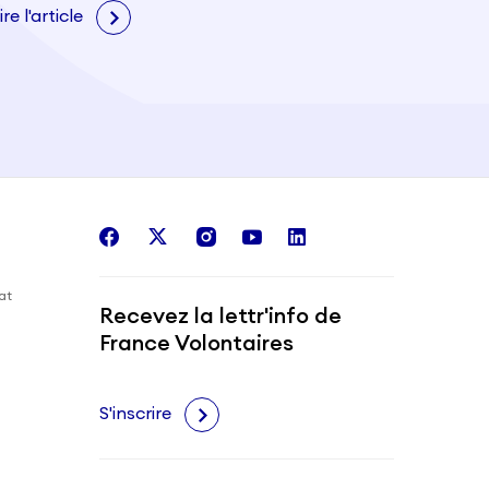
Evalas
ire l'article
facebook
twitter
instagram
youtube
linkedin
iat
Recevez la lettr'info de
France Volontaires
S'inscrire