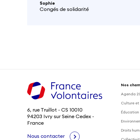
Sophie
fondation Heifer.
Congés de solidarité
Nos cham
Agenda 2
Culture et
6, rue Truillot - CS 10010
Éducation 
94203 Ivry sur Seine Cedex -
Environne
France
Droits hum
Nous contacter
Collectivit