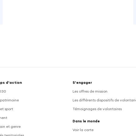
ps d’action
S’engager
030
Les offres de mission
 patrimoine
Les différents dispositifs de volontar
et sport
Témoignages de volontaires
ment
Dans le monde
ain et genre
Voir la carte
és territoriales