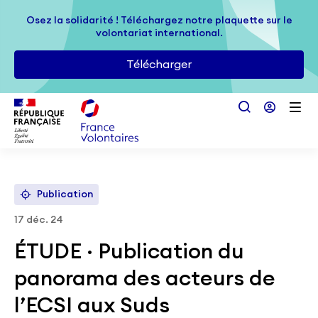
Passer au contenu principal
Osez la solidarité ! Téléchargez notre plaquette sur le
Osez la solidarité ! Téléchargez notre plaquette sur le
volontariat international.
volontariat international.
Télécharger
Télécharger
Publication
17 déc. 24
ÉTUDE · Publication du
panorama des acteurs de
l’ECSI aux Suds