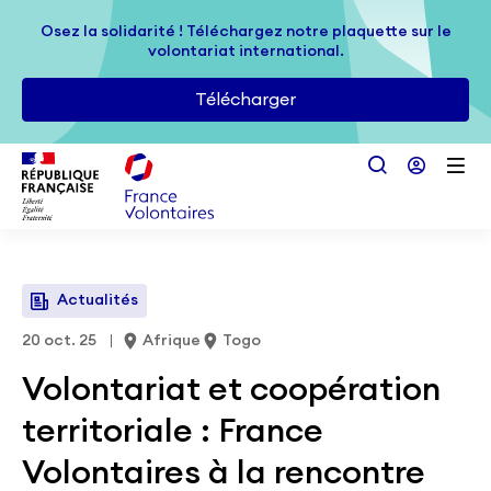
Passer au contenu principal
Osez la solidarité ! Téléchargez notre plaquette sur le
Osez la solidarité ! Téléchargez notre plaquette sur le
volontariat international.
volontariat international.
Télécharger
Télécharger
Actualités
20 oct. 25
Afrique
Togo
Volontariat et coopération
territoriale : France
Volontaires à la rencontre