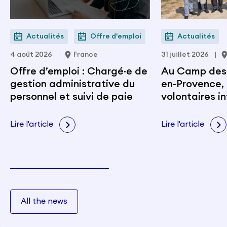
Actualités
Offre d'emploi
Actualités
4 août 2026
France
31 juillet 2026
Offre d’emploi : Chargé·e de
Au Camp des M
gestion administrative du
en-Provence, 
personnel et suivi de paie
volontaires i
portent les v
citoyenneté e
Lire l'article
Lire l'article
All the news