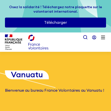
Passer au contenu principal
Osez la solidarité ! Téléchargez notre plaquette sur le
Osez la solidarité ! Téléchargez notre plaquette sur le
volontariat international.
volontariat international.
Télécharger
Télécharger
Vanuatu
Bienvenue au bureau France Volontaires au Vanuatu !