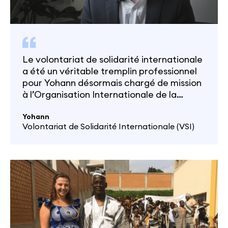
Le volontariat de solidarité internationale
a été un véritable tremplin professionnel
pour Yohann désormais chargé de mission
à l’Organisation Internationale de la
Francophonie à Antananarivo,
Madagascar. Rencontre avec cet ancien
Yohann
Volontariat de Solidarité Internationale (VSI)
volontaire recruté en 2017 par l’antenne
de France Volontaires à La Réunion.