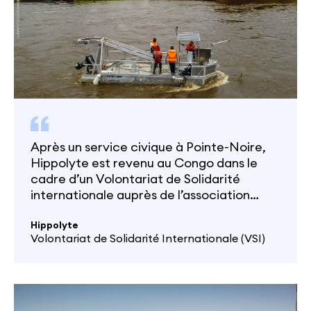
Après un service civique à Pointe-Noire,
Hippolyte est revenu au Congo dans le
cadre d’un Volontariat de Solidarité
internationale auprès de l’association
Potamaï. Retour sur ses 12 mois de mission
à piloter le projet Unité de Services
Hippolyte
Volontariat de Solidarité Internationale (VSI)
Essentiels sur l’île Mbamou, au large de
Brazzaville.