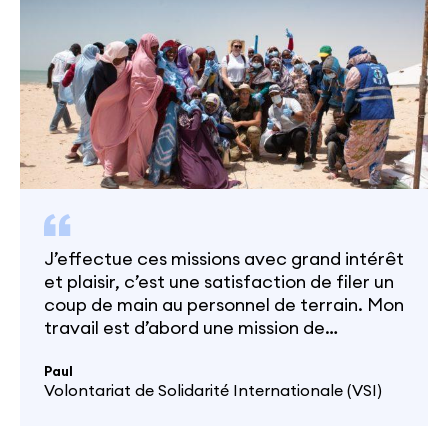
J’effectue ces missions avec grand intérêt
et plaisir, c’est une satisfaction de filer un
coup de main au personnel de terrain. Mon
travail est d’abord une mission de
volontariat, si on n’y va pas pour faire ça,
pourquoi on part ?
Paul
Volontariat de Solidarité Internationale (VSI)