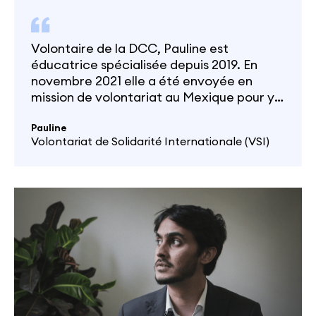
Volontaire de la DCC, Pauline est
éducatrice spécialisée depuis 2019. En
novembre 2021 elle a été envoyée en
mission de volontariat au Mexique pour y
apporter ses compétences et vivre la
rencontre interculturelle dans toute son
Pauline
Volontariat de Solidarité Internationale (VSI)
intensité. Découvrez son témoignage. Ta
mission… Je suis actuellement et depuis
presque un an maintenant en volontariat
au sein…