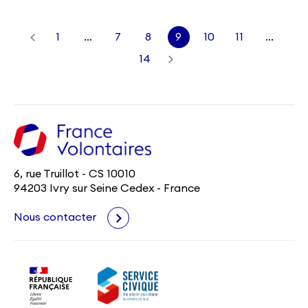
1
…
7
8
9
10
11
…
14
6, rue Truillot - CS 10010
94203 Ivry sur Seine Cedex - France
Nous contacter