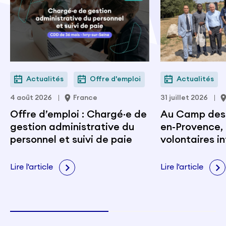
Actualités
Offre d'emploi
Actualités
4 août 2026
France
31 juillet 2026
Offre d’emploi : Chargé·e de
Au Camp des M
gestion administrative du
en-Provence, 
personnel et suivi de paie
volontaires i
portent les v
citoyenneté e
Lire l'article
Lire l'article