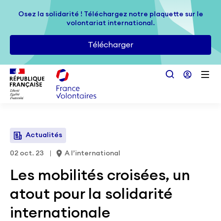
Passer au contenu principal
Osez la solidarité ! Téléchargez notre plaquette sur le
Osez la solidarité ! Téléchargez notre plaquette sur le
volontariat international.
volontariat international.
Télécharger
Télécharger
Actualités
02 oct. 23
A l’international
Les mobilités croisées, un
atout pour la solidarité
internationale